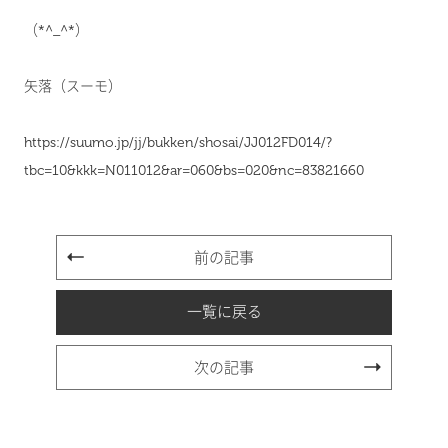
（*^_^*）
矢落（スーモ）
https://suumo.jp/jj/bukken/shosai/JJ012FD014/?
tbc=10&kkk=N011012&ar=060&bs=020&nc=83821660
前の記事
一覧に戻る
次の記事