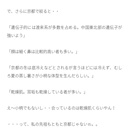
で、さらに京都で絞ると・・
「遺伝子的には渡来系が多数を占める。中国東北部の遺伝子が
強いよう」
「顔は細く鼻は比較的高い者も多い。」
「京都の冬は底冷えなどとされるが言うほどには冷えず、むし
ろ夏の蒸し暑さが小柄な体型を生んだらしい。」
「乾燥肌。耳垢も乾燥している者が多い。」
え～小柄でもないし・・合っているのは乾燥肌くらいやん！
・・・って、私の先祖もともと京都じゃないゎ。。