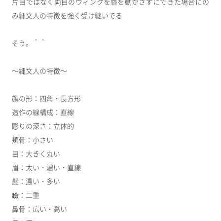
片目ではなく両目のウィンクを唇を動かさずにできた場合にの
み縄文人の特徴を強く受け継いでる
そう。＾＾
～縄文人の特徴～
顔の形：四角・長方形
造作の線構成：直線
彫りの深さ：立体的
頬骨：小さい
目：大きく丸い
眉：太い・濃い・直線
髭：濃い・多い
瞼：二重
鼻骨：広い・高い