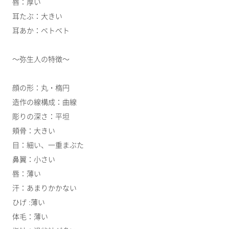
唇：厚い
耳たぶ：大きい
耳あか：ベトベト
～弥生人の特徴～
顔の形：丸・楕円
造作の線構成：曲線
彫りの深さ：平坦
頬骨：大きい
目：細い、一重まぶた
鼻翼：小さい
唇：薄い
汗：あまりかかない
ひげ :薄い
体毛：薄い