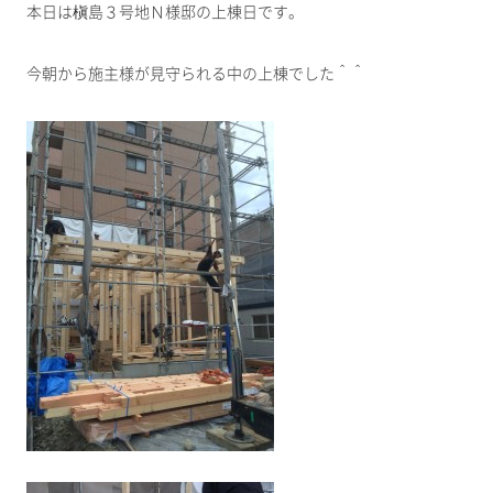
本日は槇島３号地Ｎ様邸の上棟日です。
今朝から施主様が見守られる中の上棟でした＾＾