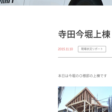
寺田今堀上棟
2015.11.10
現場状況リポート
本日は今堀のＯ様邸の上棟です