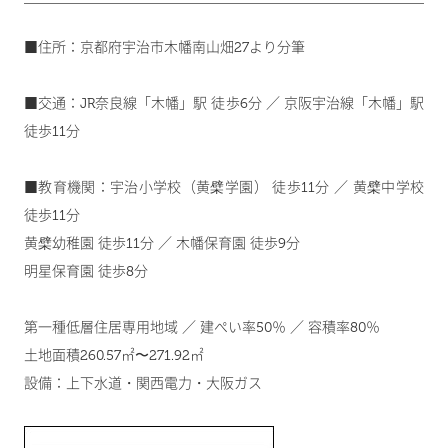
■住所：京都府宇治市木幡南山畑27より分筆
■交通：JR奈良線「木幡」駅 徒歩6分 ／ 京阪宇治線「木幡」駅
徒歩11分
■教育機関：宇治小学校（黄檗学園） 徒歩11分 ／ 黄檗中学校
徒歩11分
黄檗幼稚園 徒歩11分 ／ 木幡保育園 徒歩9分
明星保育園 徒歩8分
第一種低層住居専用地域 ／ 建ぺい率50％ ／ 容積率80％
土地面積260.57㎡〜271.92㎡
設備：上下水道・関西電力・大阪ガス