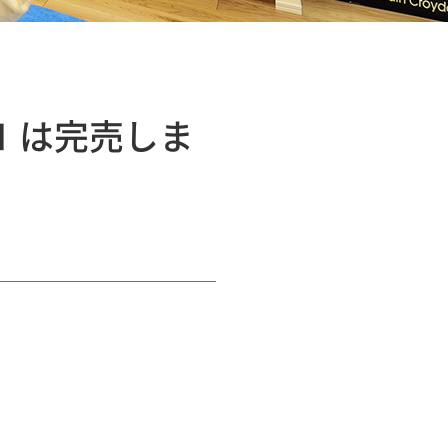
塚Ⅰは完売しま