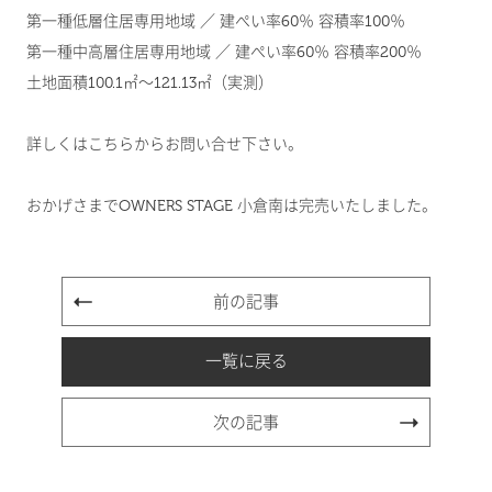
第一種低層住居専用地域 ／ 建ぺい率60％ 容積率100％
第一種中高層住居専用地域 ／ 建ぺい率60％ 容積率200％
土地面積100.1㎡～121.13㎡（実測）
詳しくは
こちら
からお問い合せ下さい。
おかげさまでOWNERS STAGE 小倉南は完売いたしました。
前の記事
一覧に戻る
次の記事