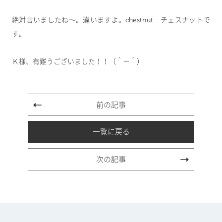
絶対言いましたね～。違いますよ。chestnut チェスナットで
す。
Ｋ様、有難うございました！！（＾－＾）
前の記事
一覧に戻る
次の記事