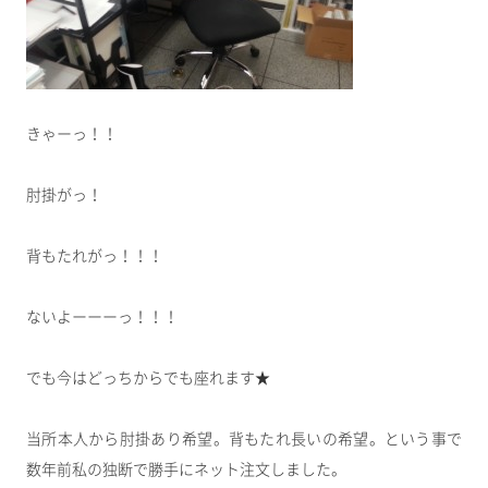
きゃーっ！！
肘掛がっ！
背もたれがっ！！！
ないよーーーっ！！！
でも今はどっちからでも座れます★
当所本人から肘掛あり希望。背もたれ長いの希望。という事で
数年前私の独断で勝手にネット注文しました。