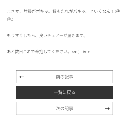
まさか、肘掛がポキッ。背もたれがバキッ。といくなんて(＠_
＠;)
もうすぐしたら、良いチェアーが届きます。
あと数日これで辛抱してください。<m(__)m>
前の記事
一覧に戻る
次の記事