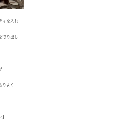
ティを入れ
を取り出し
が
香りよく
ン】