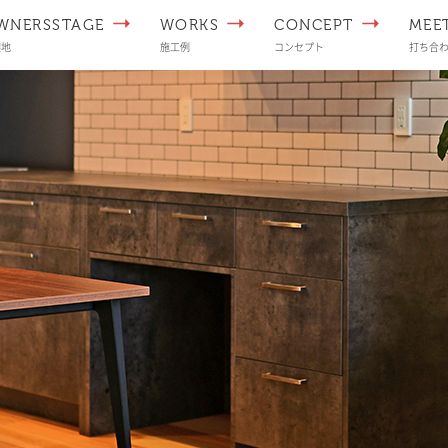
WNERSSTAGE
WORKS
CONCEPT
MEE
譲地
施工例
コンセプト
打ち合