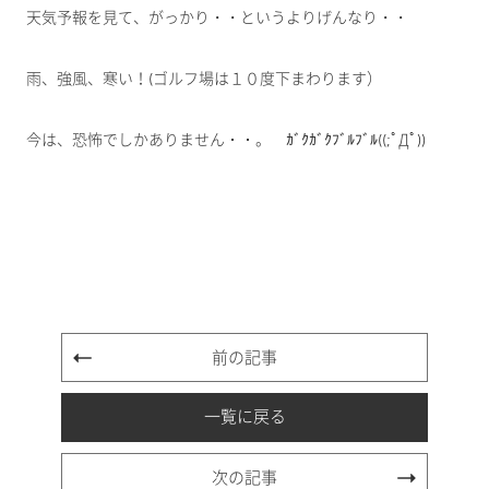
天気予報を見て、がっかり・・というよりげんなり・・
雨、強風、寒い！(ゴルフ場は１０度下まわります）
今は、恐怖でしかありません・・。 ｶﾞｸｶﾞｸﾌﾞﾙﾌﾞﾙ((;ﾟДﾟ))
前の記事
一覧に戻る
次の記事