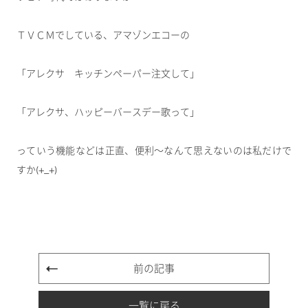
ＴＶＣＭでしている、アマゾンエコーの
「アレクサ キッチンペーパー注文して」
「アレクサ、ハッピーバースデー歌って」
っていう機能などは正直、便利～なんて思えないのは私だけで
すか(+_+)
前の記事
一覧に戻る