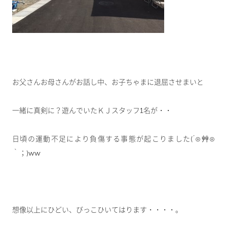
お父さんお母さんがお話し中、お子ちゃまに退屈させまいと
一緒に真剣に？遊んでいたＫＪスタッフ1名が・・
日頃の運動不足により負傷する事態が起こりました(´⊙艸⊙
｀；)ww
想像以上にひどい、びっこひいてはります・・・・。