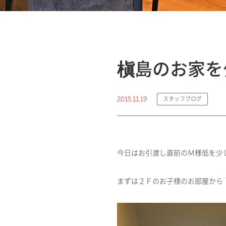
槇島のお家を
2015.11.19
スタッフブログ
今日はお引渡し直前のＭ様低を少
まずは２Ｆのお子様のお部屋から