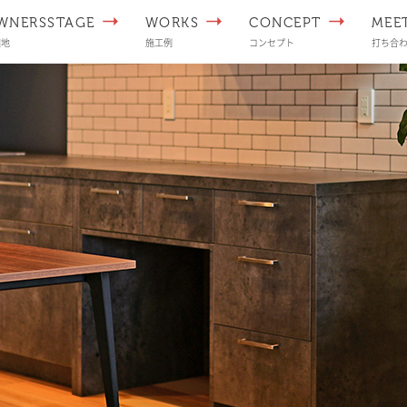
WNERSSTAGE
WORKS
CONCEPT
MEE
譲地
施工例
コンセプト
打ち合