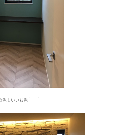
の色もいいお色＾－＾