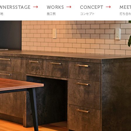
WNERSSTAGE
WORKS
CONCEPT
MEE
譲地
施工例
コンセプト
打ち合