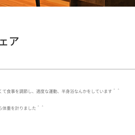
ェア
くて食事を調節し、適度な運動、半身浴なんかをしています＾＾
ら体重を計りました＾＾