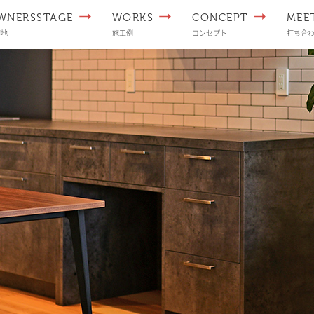
WNERSSTAGE
WORKS
CONCEPT
MEE
譲地
施工例
コンセプト
打ち合