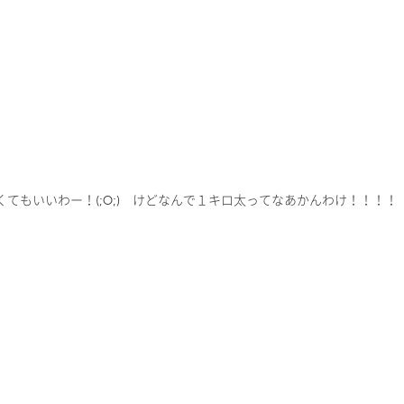
てもいいわー！(;O;) けどなんで１キロ太ってなあかんわけ！！！！