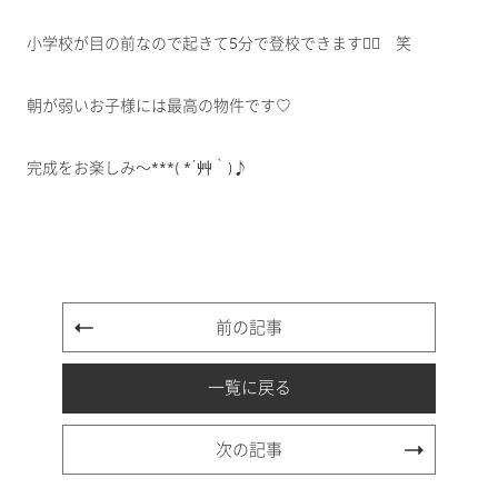
小学校が目の前なので起きて5分で登校できます🏃‍♂️ 笑
朝が弱いお子様には最高の物件です♡
完成をお楽しみ～***( *´艸｀)♪
前の記事
一覧に戻る
次の記事