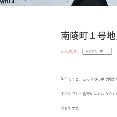
南陵町１号地
2020.01.30
現場状況リポート
例年ですと、この時期の朝は霜が
冬の中でも一番寒いはずなのです
暖冬ですね。