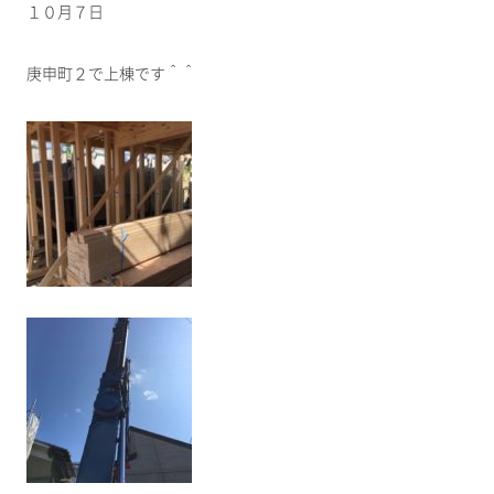
１０月７日
庚申町２で上棟です＾＾