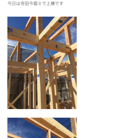
今日は寺田今堀Ⅱで上棟です