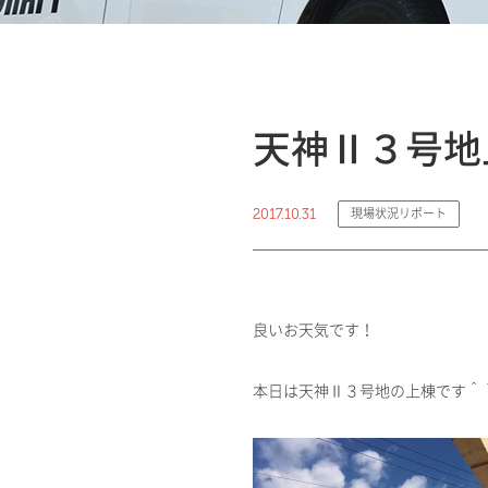
天神Ⅱ３号地
2017.10.31
現場状況リポート
良いお天気です！
本日は天神Ⅱ３号地の上棟です＾