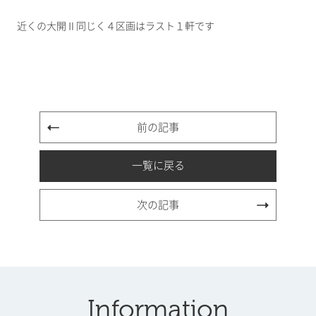
近くの大開Ⅱ同じく４区画はラスト１軒です
前の記事
一覧に戻る
次の記事
Information