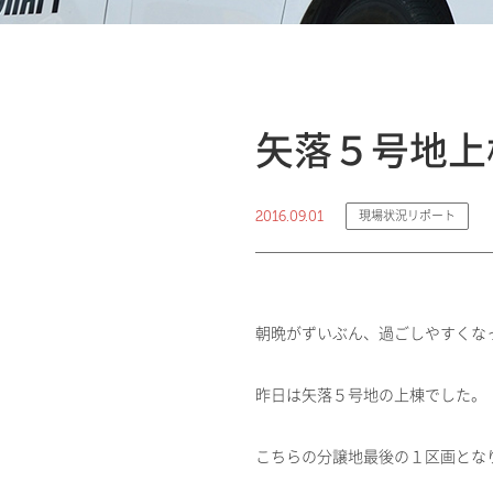
矢落５号地上
2016.09.01
現場状況リポート
朝晩がずいぶん、過ごしやすくな
昨日は矢落５号地の上棟でした。
こちらの分譲地最後の１区画とな