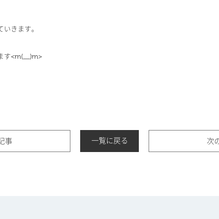
ていきます。
<m(__)m>
一覧に戻る
記事
次