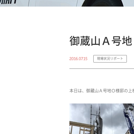
御蔵山Ａ号地
2016.07.15
現場状況リポート
本日は、御蔵山Ａ号地Ｏ様邸の上