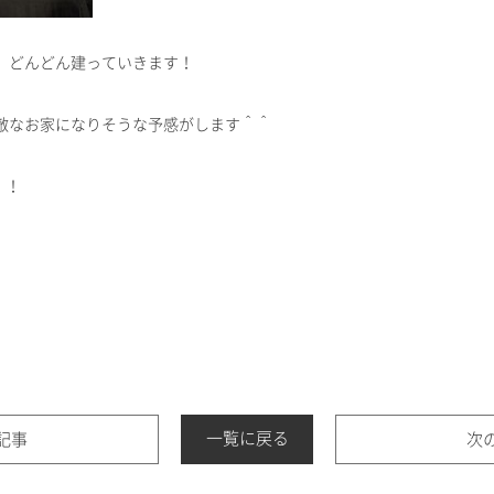
、どんどん建っていきます！
敵なお家になりそうな予感がします＾＾
！！
。
一覧に戻る
記事
次