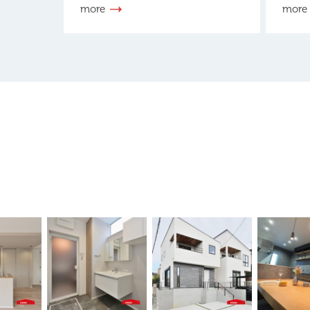
more
more