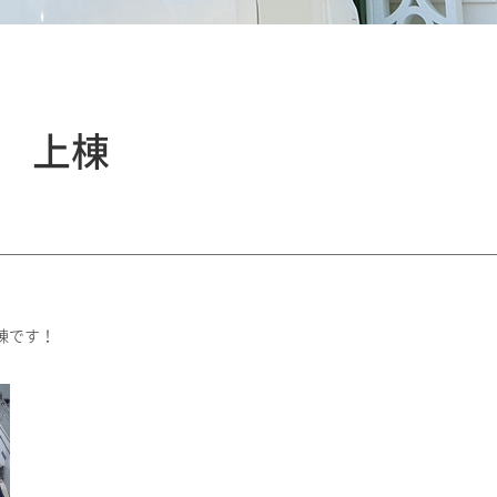
 上棟
棟です！