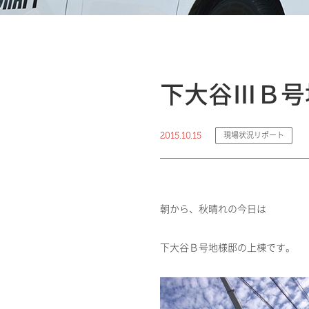
下大谷ⅢＢ号
2015.10.15
現場状況リポート
朝から、秋晴れの今日は
下大谷Ｂ号地様邸の上棟です。