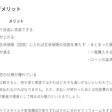
デメリット
メリット
て自由に改装できる
が上がる
生命保険（団信）に入れば生命保険の役割を果たす
・まとまった
が減る
・一度購入す
・ローンの返
宅の仕様が優れている
比較すると、持ち家と賃貸ではそれほど大きな違いがないといわれて
支払わなければなりません。ただ、支払いが終わったあとは住居費の
不動産が資産として残る点も魅力といえるでしょう。
イフスタイルや家族構成が変化すればそれに合わせてリフォームをす