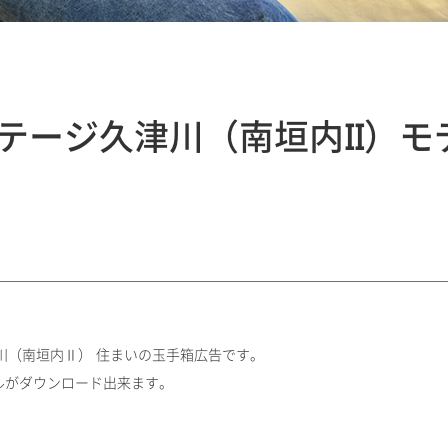
テージ久津川（南垣内II）モ
川（南垣内Ⅱ） 住まいの玉手箱広告です。
ルがダウンロード出来ます。