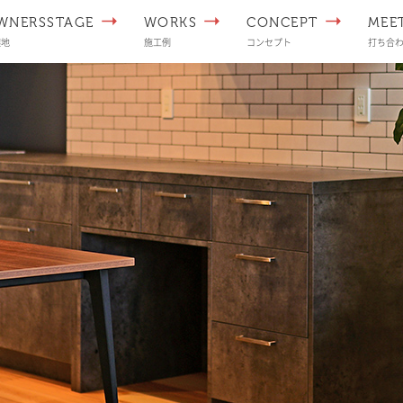
WNERSSTAGE
WORKS
CONCEPT
MEE
譲地
施工例
コンセプト
打ち合