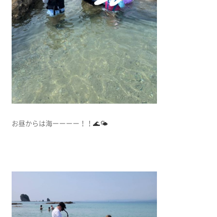
お昼からは海ーーーー！！🌊🌤