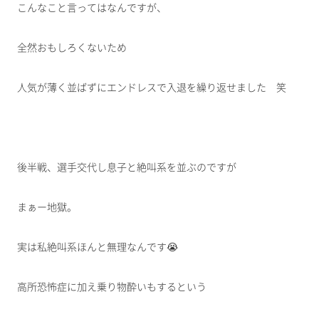
こんなこと言ってはなんですが、
全然おもしろくないため
人気が薄く並ばずにエンドレスで入退を繰り返せました 笑
後半戦、選手交代し息子と絶叫系を並ぶのですが
まぁー地獄。
実は私絶叫系ほんと無理なんです😭
高所恐怖症に加え乗り物酔いもするという