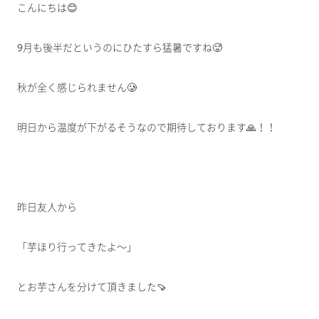
こんにちは😊
9月も後半だというのにひたすら猛暑ですね🥵
秋が全く感じられません🥲
明日から温度が下がるそうなので期待しております🙏！！
昨日友人から
「芋ほり行ってきたよ～」
とお芋さんを分けて頂きました🍠