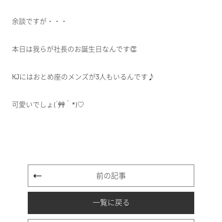
余談ですが・・・
本日は我らが社長のお誕生日なんです👏
KJにはおとめ座のメンズが3人もいるんです♪
可愛いでしょ(´艸｀*)♡
前の記事
一覧に戻る