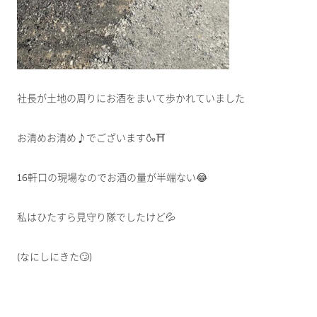
社長が土地の周りにお酒をまいて歩かれていました
お清めお清め♪でございます🍶⛩️
16軒口の現場なのでお酒の量が半端ない😂
私はひたすら見守り隊でしたけど💦
(なにしにきた🙄)