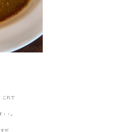
、これで
す・・。
ですが