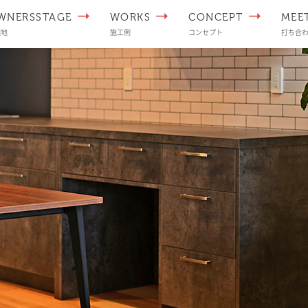
WNERSSTAGE
WORKS
CONCEPT
MEE
譲地
施工例
コンセプト
打ち合