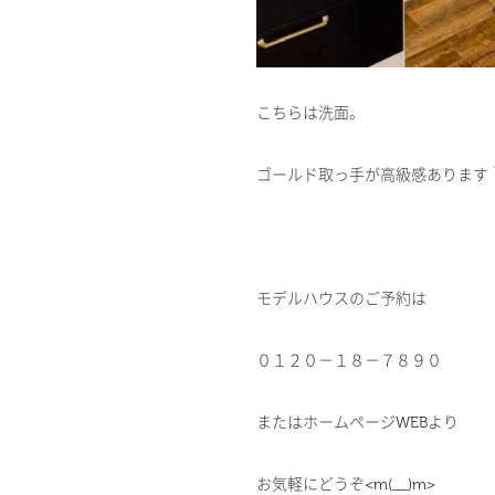
こちらは洗面。
ゴールド取っ手が高級感あります
モデルハウスのご予約は
０１２０－１８－７８９０
またはホームページWEBより
お気軽にどうぞ<m(__)m>