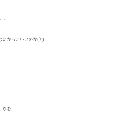
＾＾
にかっこいいのか(笑)
刈りを