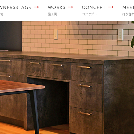
WNERSSTAGE
WORKS
CONCEPT
MEE
譲地
施工例
コンセプト
打ち合