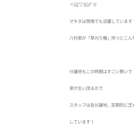
ヾ(≧▽≦)ﾉﾞ☆
マキタは現場でも活躍しています
八村君が「草刈り機」持つとこんな
分譲地もこの時期はすごい勢いで
草が生い茂るので
スタッフは各分譲地、定期的に芝
しています！