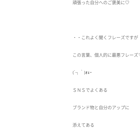
頑張った自分へのご褒美に♡
・・これよく聞くフレーズですが
この言葉、個人的に最悪フレーズ
(´┐｀)ｫｪｰ
ＳＮＳでよくある
ブランド物と自分のアップに
添えてある