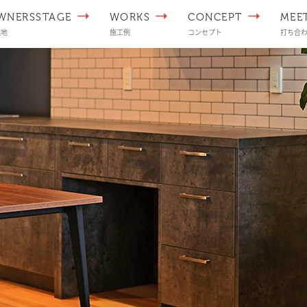
WNERSSTAGE
WORKS
CONCEPT
MEE
譲地
施工例
コンセプト
打ち合