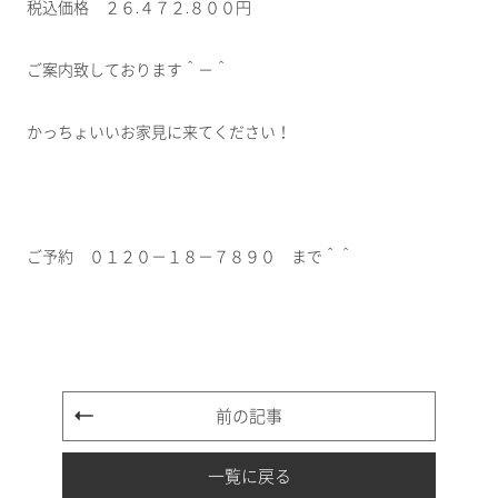
税込価格 ２６.４７２.８００円
ご案内致しております＾－＾
かっちょいいお家見に来てください！
ご予約 ０１２０－１８－７８９０ まで＾＾
前の記事
一覧に戻る