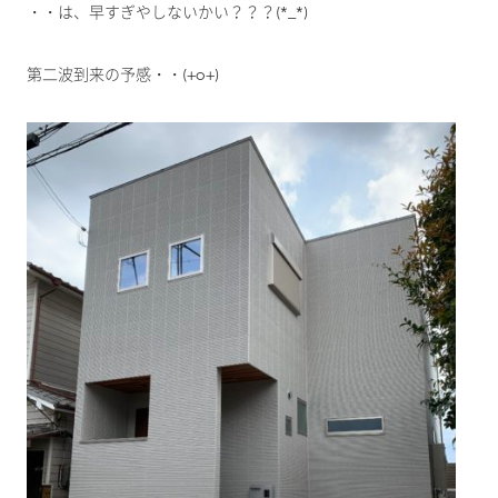
・・は、早すぎやしないかい？？？(*_*)
第二波到来の予感・・(+o+)