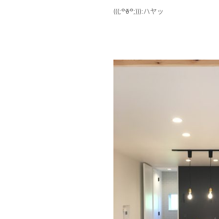
(((;꒪ꈊ꒪;))):ハヤッ