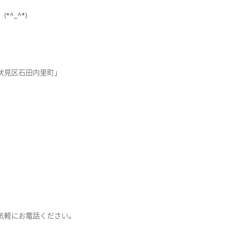
^_^*)
伏見区石田内里町」
気軽にお電話ください。