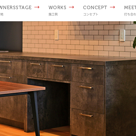
WNERSSTAGE
WORKS
CONCEPT
MEE
譲地
施工例
コンセプト
打ち合