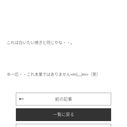
これは白いたい焼きと同じやな・・。
※一応・・これ本業ではありません<m(__)m>（笑）
前の記事
一覧に戻る