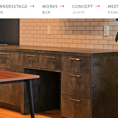
WNERSSTAGE
WORKS
CONCEPT
MEE
譲地
施工例
コンセプト
打ち合