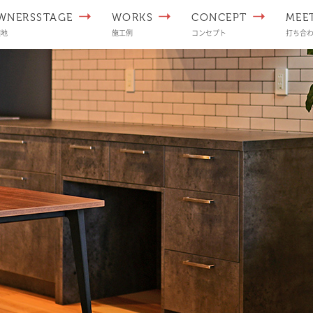
WNERSSTAGE
WORKS
CONCEPT
MEE
譲地
施工例
コンセプト
打ち合