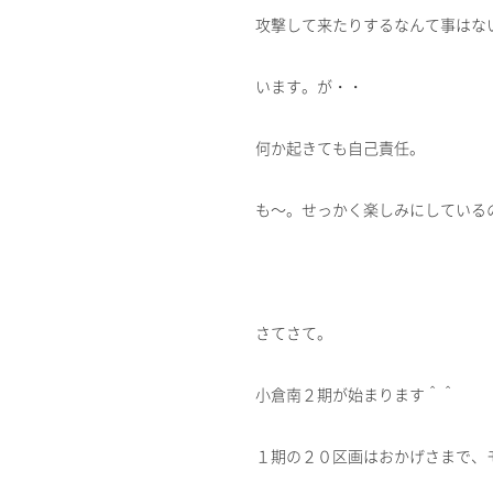
攻撃して来たりするなんて事はな
います。が・・
何か起きても自己責任。
も～。せっかく楽しみにしている
さてさて。
小倉南２期が始まります＾＾
１期の２０区画はおかげさまで、