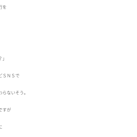
行を
？」
どＳＮＳで
わらないそう。
ですが
に