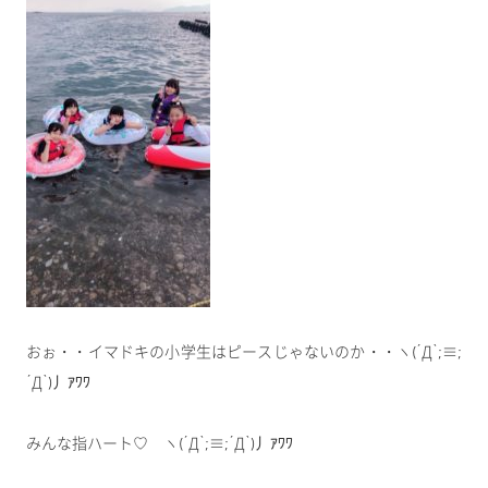
おぉ・・イマドキの小学生はピースじゃないのか・・ヽ(´Д`;≡;
´Д`)丿ｱﾜﾜ
みんな指ハート♡ ヽ(´Д`;≡;´Д`)丿ｱﾜﾜ