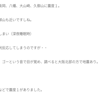
長岡、八幡、大山崎、久御山に震度１。
御山も近いですしね。
しまい（深夜睡眠時）
剰反応してしまうのですが・・
、ゴーという音で目が覚め、調べると大阪北部の方で地震あり。
などで震度１がありました。