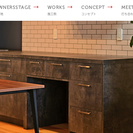
WNERSSTAGE
WORKS
CONCEPT
MEE
譲地
施工例
コンセプト
打ち合