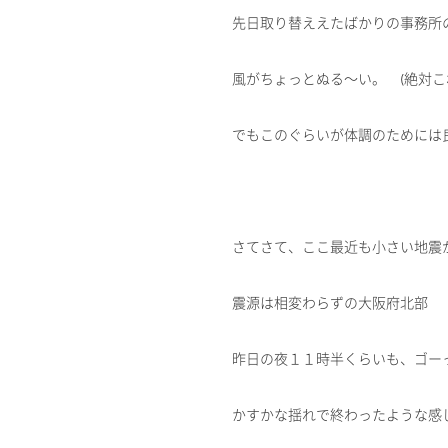
先日取り替ええたばかりの事務所
風がちょっとぬる～い。 (絶対
でもこのぐらいが体調のためには
さてさて、ここ最近も小さい地震
震源は相変わらずの大阪府北部
昨日の夜１１時半くらいも、ゴー
かすかな揺れで終わったような感