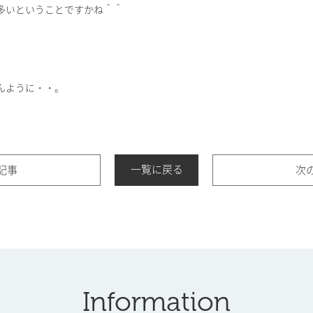
多いということですかね＾＾
んように・・。
一覧に戻る
記事
次
Information