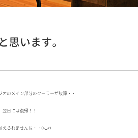
と思います。
ジオのメイン部分のクーラーが故障・・
、翌日には復帰！！
られませんね・・(>_<)