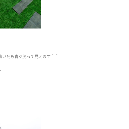
寒い冬も青々茂って見えます＾＾
＾