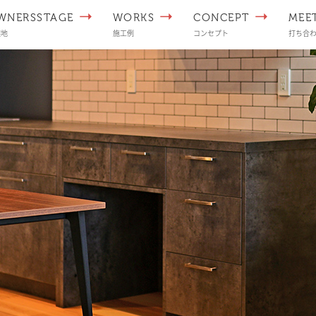
WNERSSTAGE
WORKS
CONCEPT
MEE
譲地
施工例
コンセプト
打ち合