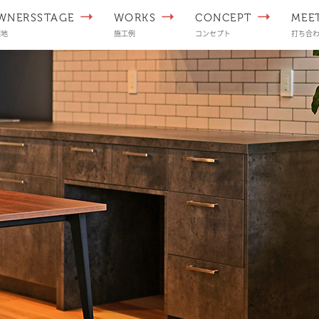
WNERSSTAGE
WORKS
CONCEPT
MEE
譲地
施工例
コンセプト
打ち合