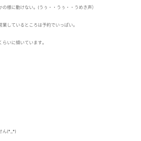
かの様に動けない。(うぅ・・うぅ・・うめき声）
営業しているところは予約でいっぱい。
くらいに傾いています。
(*_*)