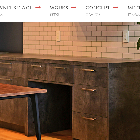
WNERSSTAGE
WORKS
CONCEPT
MEE
譲地
施工例
コンセプト
打ち合