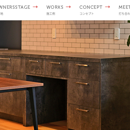
WNERSSTAGE
WORKS
CONCEPT
MEE
譲地
施工例
コンセプト
打ち合