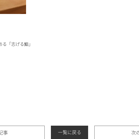
ある「志げる鮨」
一覧に戻る
記事
次