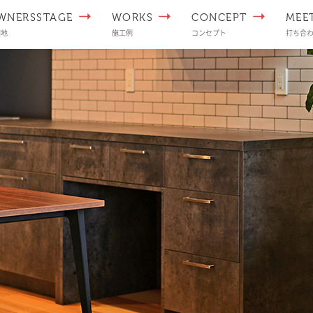
WNERSSTAGE
WORKS
CONCEPT
MEE
譲地
施工例
コンセプト
打ち合