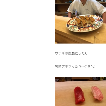
ウナギの型鮨だったり
男前店主だったり～(ﾟ∇^d)