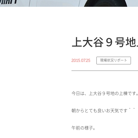
上大谷９号地
2015.07.25
現場状況リポート
今日は、上大谷９号地の上棟です
朝からとても良いお天気です＾＾
午前の様子。