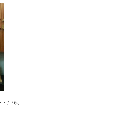
(*_*)笑