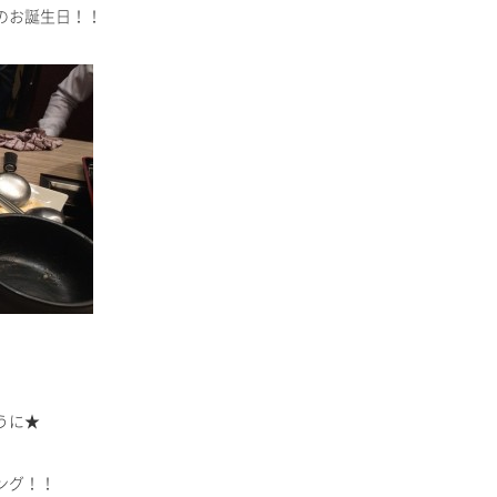
のお誕生日！！
うに★
ング！！