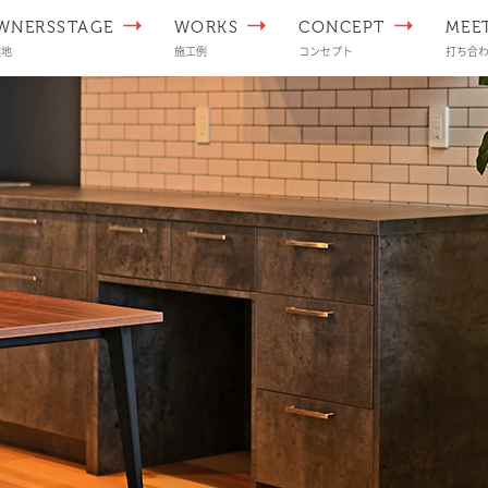
WNERSSTAGE
WORKS
CONCEPT
MEE
譲地
施工例
コンセプト
打ち合